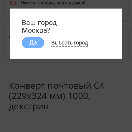
Пакеты с воздушной подушкой
Пакеты из крафт бумаги
Ваш город -
Москва?
Другое
Выбрать город
Да
Меню на крафт бумаге
Конверт почтовый С4
(229х324 мм) 1000,
декстрин