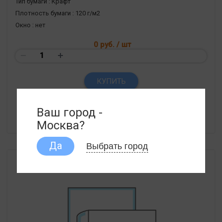
Тип бумаги :
Крафт
Плотность бумаги :
120 г/м2
Окно :
нет
0 руб.
/ шт
КУПИТЬ
ПОДРОБНЕЕ
Ваш город -
Москва?
Выбрать город
Да