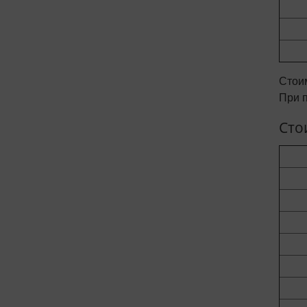
Стои
При п
Сто