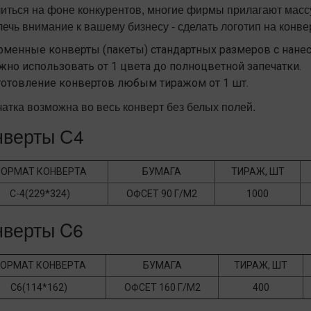
иться на фоне конкурентов, многие фирмы прилагают массу
ечь внимание к вашему бизнесу - сделать логотип на конве
менные конверты (пакеты) стандартных размеров с нанес
но использовать от 1 цвета до полноцветной запечатки.
отовление конвертов любым тиражом от 1 шт.
атка возможна во весь конверт без белых полей.
нверты С4
ОРМАТ КОНВЕРТА
БУМАГА
ТИРАЖ, ШТ
С-4(229*324)
ОФСЕТ 90 Г/М2
1000
нверты C6
ОРМАТ КОНВЕРТА
БУМАГА
ТИРАЖ, ШТ
С6(114*162)
ОФСЕТ 160 Г/М2
400