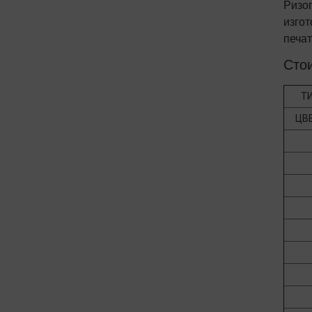
Ризо
изго
печа
Сто
ТИ
ЦВЕ