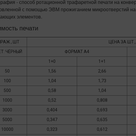
графия - способ ротационной трафаретной печати на конве
товленной с помощью ЭВМ прожиганием микроотверстий на
тающих элементов.
имость печати
РАЖ , ШТ
ЦЕНА ЗА ШТ.,
Т: ЧЁРНЫЙ
ФОРМАТ А4
1+0
1+1
50
1,56
2,66
100
1,04
1,73
500
0,58
1,04
1000
0,52
0,808
3000
0,404
0,693
5000
0,347
0,635
10000
0,323
0,612