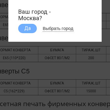
нверты C65
Ваш город -
Москва?
ОРМАТ КОНВЕРТА
БУМАГА
ТИРАЖ, ШТ
Е65 (110*220)
ОФСЕТ 80 Г/М2
200
Выбрать город
Да
нверты E65
ОРМАТ КОНВЕРТА
БУМАГА
ТИРАЖ, ШТ
Е65 (110*220)
ОФСЕТ 80 Г/М2
200
нверты С5
ОРМАТ КОНВЕРТА
БУМАГА
ТИРАЖ, ШТ
С5 (162*229)
ОФСЕТ 80 Г/М2
15000
сетная печать фирменных конве