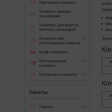
Картонные конверты
отлич
привл
Конверты малыми
упаковками
Фир
Мож
Конверты для визиток,
билетов, календарей
Изг
Запеч
Конверты для
рентгеновских снимков
Ко
Крафт конверты
Нестандартные
Ф
конверты
Необычные конверты
Ко
Пакеты
Ф
Пакеты