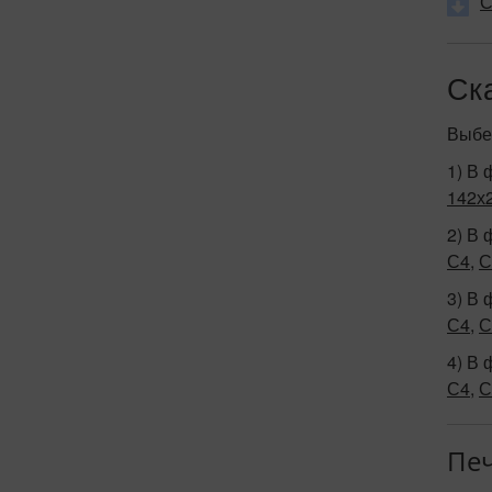
С
Ск
Выбе
1) В 
142х
2) В 
С4
,
С
3) В 
С4
,
С
4) В 
С4
,
С
Печ