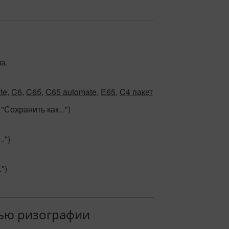
а.
te
,
C6
,
C65
,
C65 automate
,
E65
,
C4 пакет
"Сохранить как...")
.")
")
щью ризографии