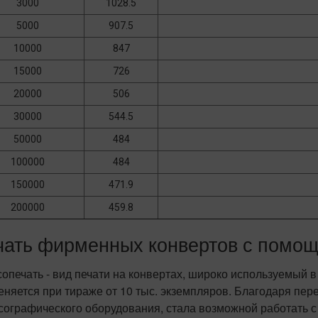
3000
1028.5
5000
907.5
10000
847
15000
726
20000
506
30000
544.5
50000
484
100000
484
150000
471.9
200000
459.8
чать фирменных конвертов с помо
опечать - вид печати на конвертах, широко используемый 
еняется при тираже от 10 тыс. экземпляров. Благодаря пе
сографического оборудования, стала возможной работать с