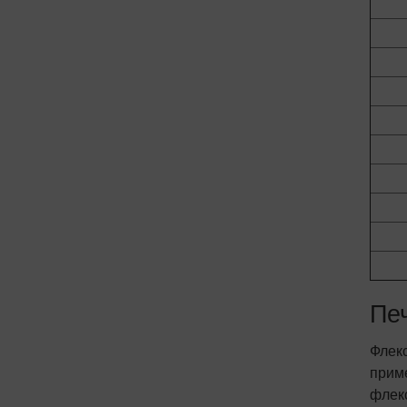
Пе
Флекс
прим
флек