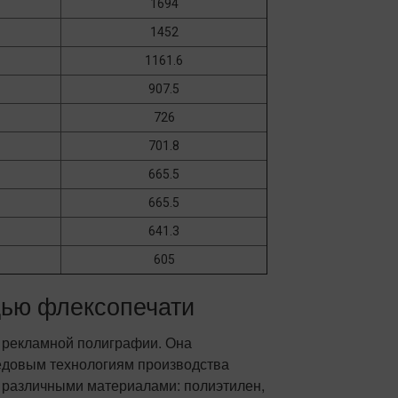
1694
1452
1161.6
907.5
726
701.8
665.5
665.5
641.3
605
щью флексопечати
в рекламной полиграфии. Она
редовым технологиям производства
 различными материалами: полиэтилен,