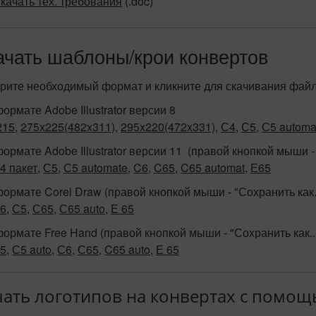
качать тех. требования
(.doc)
ачать шаблоны/крои конвертов
рите необходимый формат и кликните для скачивания файл
формате Adobe Illustrator версии 8
215
,
275x225(482x311)
,
295x220(472x331)
,
С4
,
С5
,
С5 automa
формате Adobe Illustrator версии 11 (правой кнопкой мыши - 
4 пакет
,
С5
,
С5 automate
,
C6
,
C65
,
C65 automat
,
Е65
формате Corel Draw (правой кнопкой мыши - "Сохранить как..
6
,
С5
,
С65
,
С65 auto
,
Е 65
формате Free Hand (правой кнопкой мыши - "Сохранить как...
5
,
С5 auto
,
С6
,
С65
,
C65 auto
,
Е 65
ать логотипов на конвертах с помо