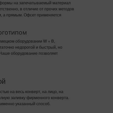
й формы на запечатываемый материал
тственно, в отличие от прочих методов
м, а прямым. Офсет применяется
оготипом
емецком оборудовании W + B,
таточно недорогой и быстрый, но
. Наше оборудование позволяет
ой
тью на весь конверт, на лицо, на
олную заливку фирменного конверта.
 именно указанный способ.