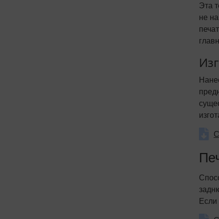
Эта 
не на
печа
главн
Изг
Нане
предн
сущес
изго
С
Пе
Спосо
задн
Если 