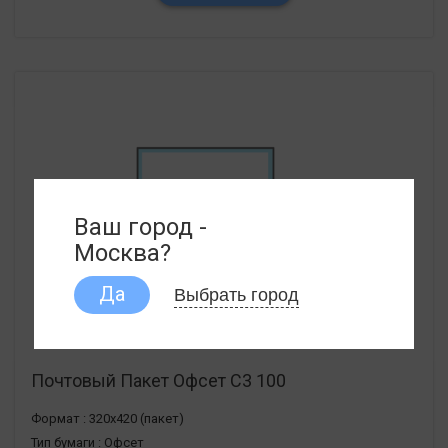
Ваш город -
Москва?
Выбрать город
Да
Почтовый Пакет Офсет С3 100
Формат :
320х420 (пакет)
Тип бумаги :
Офсет