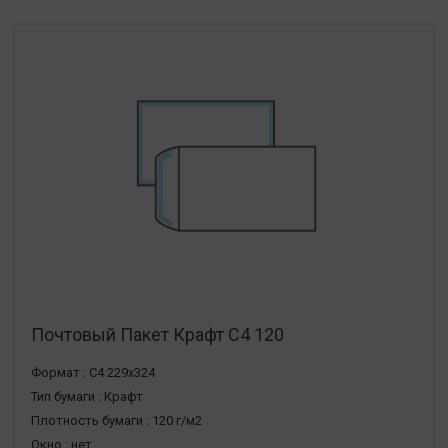
Почтовый Пакет Крафт С4 120
Формат :
С4 229х324
Тип бумаги :
Крафт
Плотность бумаги :
120 г/м2
Окно :
нет