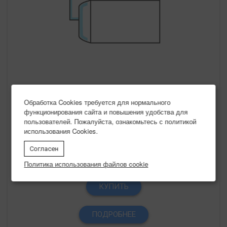
Почтовый Пакет Офсет В5 176*250
Обработка Cookies требуется для нормального
функционирования сайта и повышения удобства для
Тип бумаги :
Офсет
пользователей. Пожалуйста, ознакомьтесь с политикой
Плотность бумаги :
80 г/м2
использования Cookies.
Окно :
нет
Согласен
0 руб.
/ шт
Политика использования файлов cookie
КУПИТЬ
ПОДРОБНЕЕ