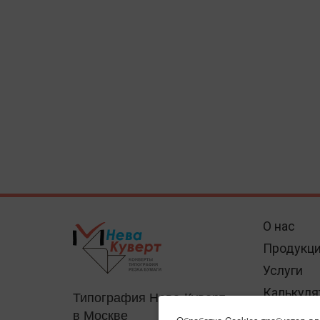
О нас
Продукц
Услуги
Калькуля
Типография Нева-Куверт
в Москве
Отзывы