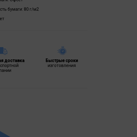
сть бумаги:
80 г/м2
ет
ая доставка
Быстрые сроки
нспортной
изготовления
пании