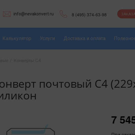
info@nevakonvert.ru
8 (495) 374-63-98
ЗАКАЗА
Калькулятор
Услуги
Доставка и оплата
Полезно
овые
/
Конверты C4
онверт почтовый С4 (229
иликон
7 54
При заказе