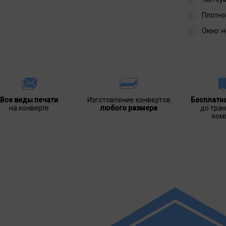
Плотно
Окно:
н
Все виды печати
Изготовление конвертов
Бесплатн
на конверте
любого размера
до тра
ком