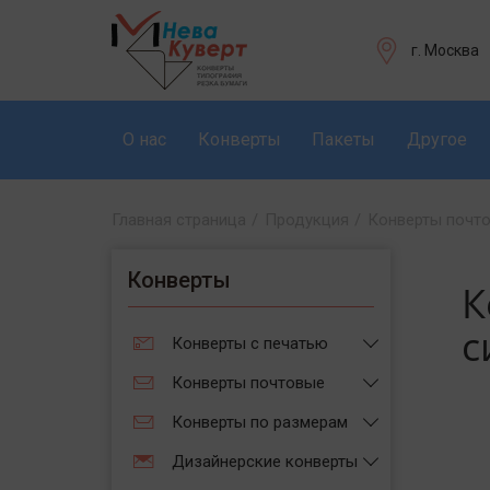
г. Москва
О нас
Конверты
Пакеты
Другое
Главная страница
/
Продукция
/
Конверты почт
Конверты
К
с
Конверты с печатью
Конверты почтовые
Конверты по размерам
Дизайнерские конверты