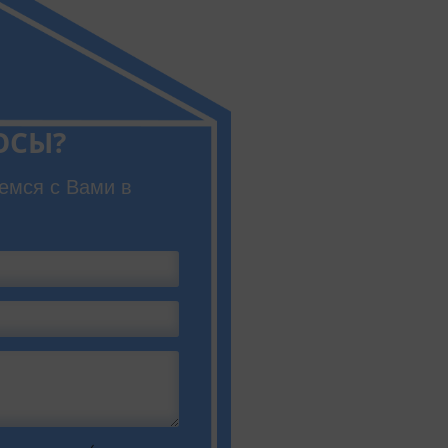
ОСЫ?
емся с Вами в