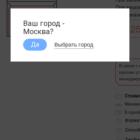
При заказе
При заказе
Ваш город -
Москва?
Выбрать город
Да
В связи с
просим ут
менеджер
Стоимо
Минима
В одной
Формат
Способ
Тип бу