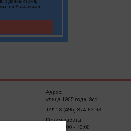
ьных данных
(имя,
ии с требованиями
Адрес:
улица 1905 года, 9с1
Тел.: 8 (495) 374-63-98
Режим работы:
пн-пт: 9:00 - 18:00