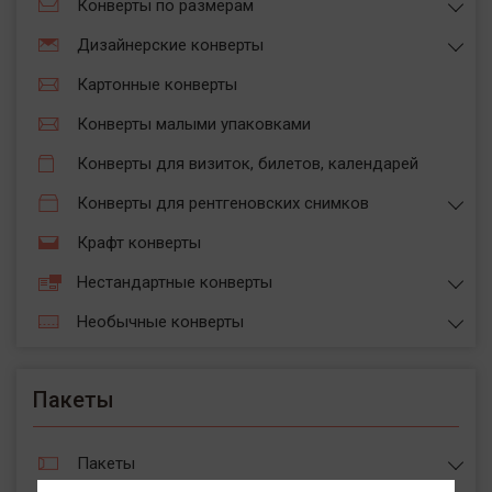
Конверты по размерам
Дизайнерские конверты
Картонные конверты
Конверты малыми упаковками
Конверты для визиток, билетов, календарей
Конверты для рентгеновских снимков
Крафт конверты
Нестандартные конверты
Необычные конверты
Пакеты
Пакеты