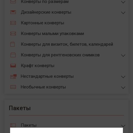
Конверты по размерам
Дизайнерские конверты
Картонные конверты
Конверты малыми упаковками
Конверты для визиток, билетов, календарей
Конверты для рентгеновских снимков
Крафт конверты
Нестандартные конверты
Необычные конверты
Пакеты
Пакеты