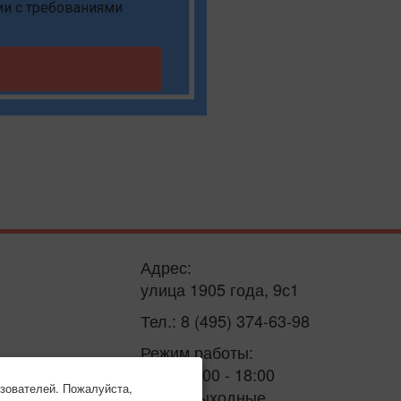
ии с требованиями
Адрес:
улица 1905 года, 9с1
Тел.: 8 (495) 374-63-98
Режим работы:
пн-пт: 9:00 - 18:00
зователей. Пожалуйста,
сб-вс: выходные