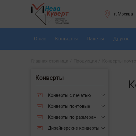
г. Москва
О нас
Конверты
Пакеты
Другое
Главная страница
/
Продукция
/
Конверты почт
Конверты
К
Конверты с печатью
Конверты почтовые
Конверты по размерам
Дизайнерские конверты