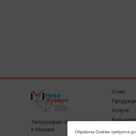
О нас
Продукц
Услуги
Калькуля
Типография Нева-Куверт
в Москве
Отзывы
Обработка Cookies требуется д