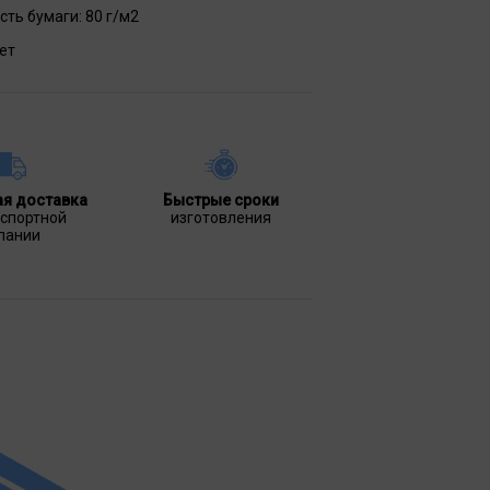
сть бумаги:
80 г/м2
ет
ая доставка
Быстрые сроки
нспортной
изготовления
пании