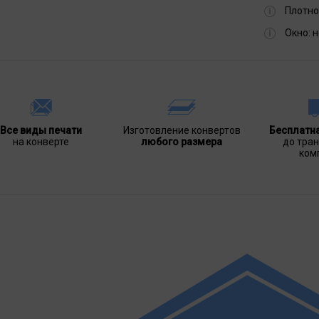
Плотно
Окно:
н
Все виды печати
Изготовление конвертов
Бесплатн
на конверте
любого размера
до тра
ком