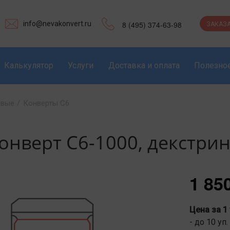
info@nevakonvert.ru
8 (495) 374-63-98
ЗАКАЗА
Калькулятор
Услуги
Доставка и оплата
Полезно
овые
/
Конверты С6
онверт С6-1000, декстри
1 85
Цена за 1
- до 10 уп.