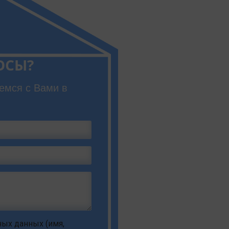
ОСЫ?
емся с Вами в
ьных данных
(имя,