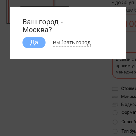
- до 50 уп.
- больше 50
Ваш город -
Москва?
Выбрать город
Да
В связи с
просим ут
менеджер
Стоимо
Минима
В одной
Формат
Способ
Тип бу