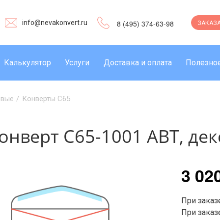
info@nevakonvert.ru
8 (495) 374-63-98
ЗАКАЗА
Калькулятор
Услуги
Доставка и оплата
Полезно
овые
/
Конверты C65
онверт С65-1001 АВТ, дек
3 02
При заказе
При заказе