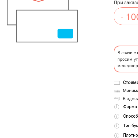
При заказе
Ваш город -
Москва?
Выбрать город
Да
В связи с
просим ут
менеджер
Стоимо
Минима
В одной
Формат
Способ
Тип бу
Плотно