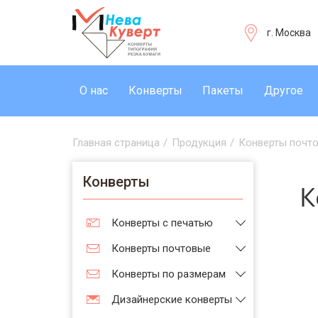
г. Москва
О нас
Конверты
Пакеты
Другое
Главная страница
/
Продукция
/
Конверты почт
Конверты
К
Конверты с печатью
Конверты почтовые
Конверты по размерам
Дизайнерские конверты