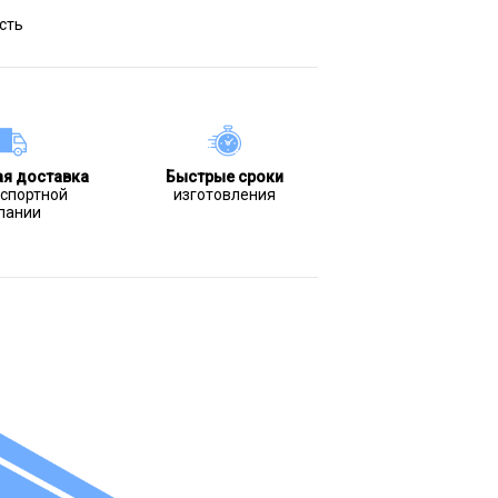
сть
ая доставка
Быстрые сроки
нспортной
изготовления
пании