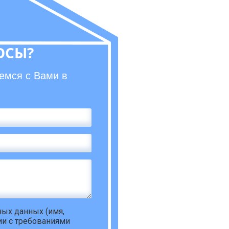
ОСЫ?
емся с Вами в
ьных данных
(имя,
ии с требованиями