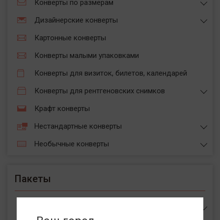
Конверты по размерам
Дизайнерские конверты
Картонные конверты
Конверты малыми упаковками
Конверты для визиток, билетов, календарей
Конверты для рентгеновских снимков
Крафт конверты
Нестандартные конверты
Необычные конверты
Пакеты
Пакеты