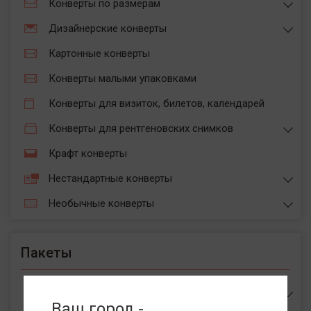
Конверты по размерам
Дизайнерские конверты
Картонные конверты
Конверты малыми упаковками
Конверты для визиток, билетов, календарей
Конверты для рентгеновских снимков
Крафт конверты
Нестандартные конверты
Необычные конверты
Пакеты
Пакеты
Ваш город -