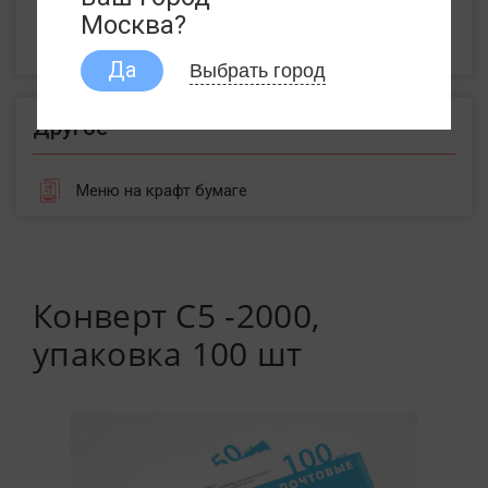
Пакеты с воздушной подушкой
Москва?
Пакеты из крафт бумаги
Выбрать город
Да
Другое
Меню на крафт бумаге
Конверт С5 -2000,
упаковка 100 шт