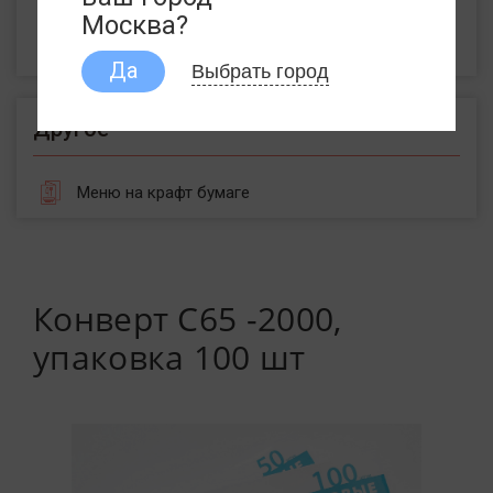
Пакеты с воздушной подушкой
Москва?
Пакеты из крафт бумаги
Выбрать город
Да
Другое
Меню на крафт бумаге
Конверт С65 -2000,
упаковка 100 шт