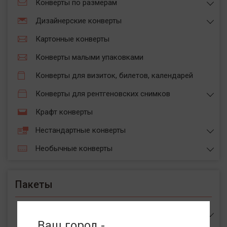
Конверты по размерам
Дизайнерские конверты
Картонные конверты
Конверты малыми упаковками
Конверты для визиток, билетов, календарей
Конверты для рентгеновских снимков
Крафт конверты
Нестандартные конверты
Необычные конверты
Пакеты
Пакеты
Ваш город -