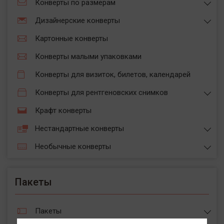
Конверты по размерам
Дизайнерские конверты
Картонные конверты
Конверты малыми упаковками
Конверты для визиток, билетов, календарей
Конверты для рентгеновских снимков
Крафт конверты
Нестандартные конверты
Необычные конверты
Пакеты
Пакеты