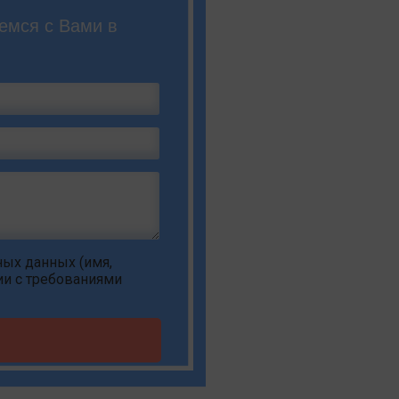
емся с Вами в
ьных данных
(имя,
ии с требованиями