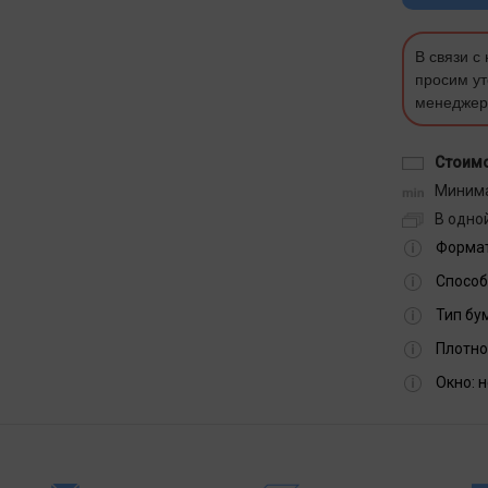
В связи с
просим ут
менеджер
Стоимо
Минима
В одной
Формат
Способ
Тип бу
Плотно
Окно:
н