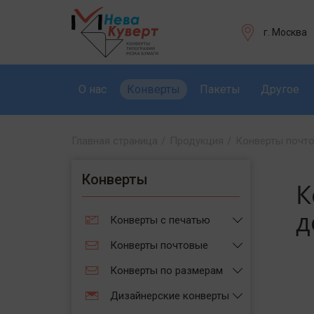
г. Москва
О нас
Конверты
Пакеты
Другое
Главная страница
/
Продукция
/
Конверты почт
Конверты
К
д
Конверты с печатью
Конверты почтовые
Конверты по размерам
Дизайнерские конверты