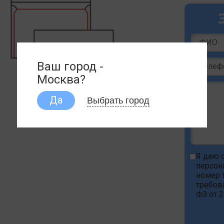
Ваш город -
Москва?
Выбрать город
Да
Я даю
персон
номер т
требов
ФЗ от 2