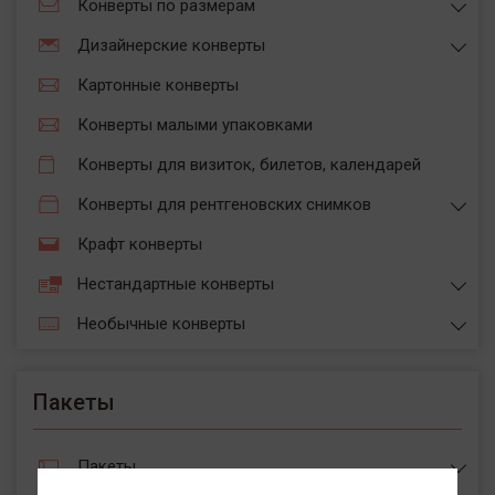
Конверты по размерам
Дизайнерские конверты
Картонные конверты
Конверты малыми упаковками
Конверты для визиток, билетов, календарей
Конверты для рентгеновских снимков
Крафт конверты
Нестандартные конверты
Необычные конверты
Пакеты
Пакеты