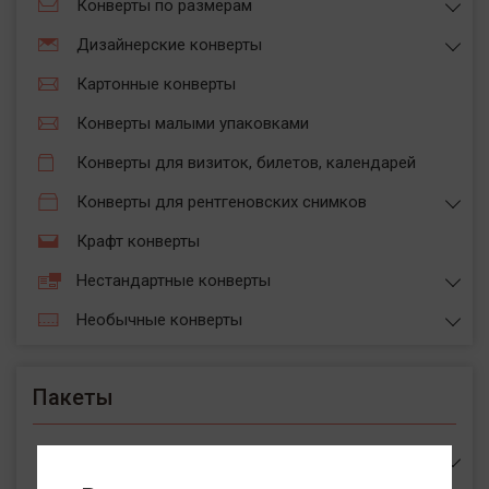
Конверты по размерам
Дизайнерские конверты
Картонные конверты
Конверты малыми упаковками
Конверты для визиток, билетов, календарей
Конверты для рентгеновских снимков
Крафт конверты
Нестандартные конверты
Необычные конверты
Пакеты
Пакеты