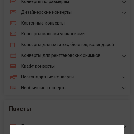
Конверты по размерам
Дизайнерские конверты
Картонные конверты
Конверты малыми упаковками
Конверты для визиток, билетов, календарей
Конверты для рентгеновских снимков
Крафт конверты
Нестандартные конверты
Необычные конверты
Пакеты
Пакеты