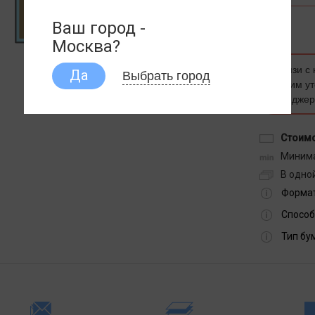
Ваш город -
Москва?
В связи с
Выбрать город
Да
просим ут
менеджер
Стоимо
Минима
В одной
Формат
Способ
Тип бу