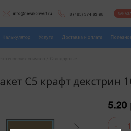
info@nevakonvert.ru
8 (495) 374-63-98
ЗАКАЗА
Калькулятор
Услуги
Доставка и оплата
Полезно
ентгеновских снимков
/
Cтандартные
акет С5 крафт декстрин 
5.20