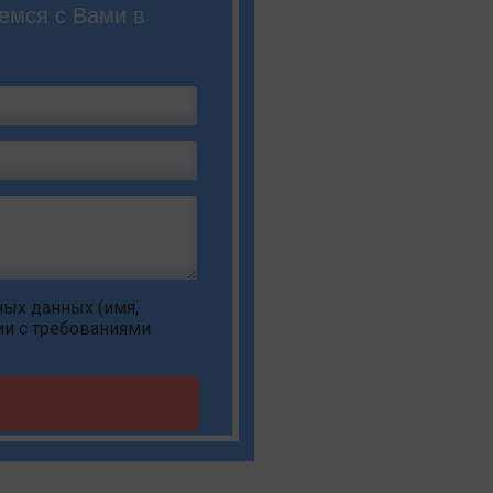
емся с Вами в
ьных данных
(имя,
ии с требованиями