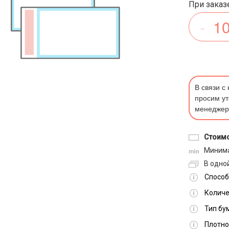
При заказе
Ваш город -
Москва?
Выбрать город
Да
В связи с
просим ут
менеджер
Стоимо
Минима
В одной
Способ
Количе
Тип бу
Плотно