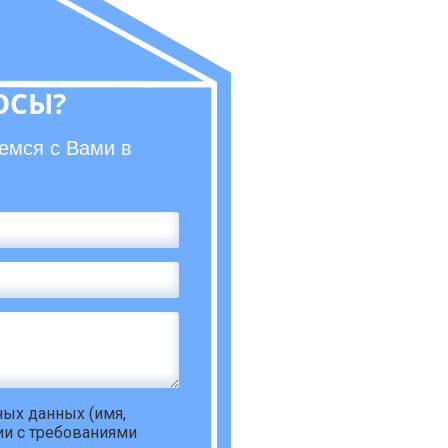
ОСЫ?
емся с Вами в
ьных данных
(имя,
ии с требованиями