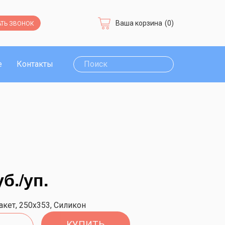
Ваша корзина
(0)
ТЬ ЗВОНОК
е
Контакты
уб.
/уп.
акет, 250x353, Силикон
КУПИТЬ