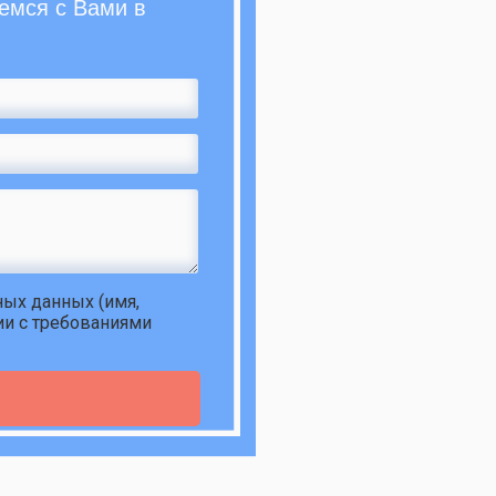
емся с Вами в
ьных данных
(имя,
ии с требованиями