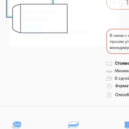
Ваш город -
Москва?
Выбрать город
Да
В связи с
просим ут
менеджер
Стоимо
Минима
В одной
Формат
Способ