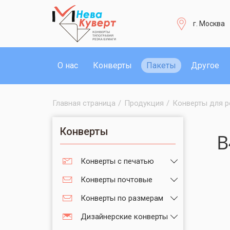
г. Москва
О нас
Конверты
Пакеты
Другое
Главная страница
/
Продукция
/
Конверты для р
Конверты
B
Конверты с печатью
Конверты почтовые
Конверты по размерам
Дизайнерские конверты