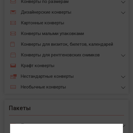
Конверты по размерам
Дизайнерские конверты
Картонные конверты
Конверты малыми упаковками
Конверты для визиток, билетов, календарей
Конверты для рентгеновских снимков
Крафт конверты
Нестандартные конверты
Необычные конверты
Пакеты
Пакеты