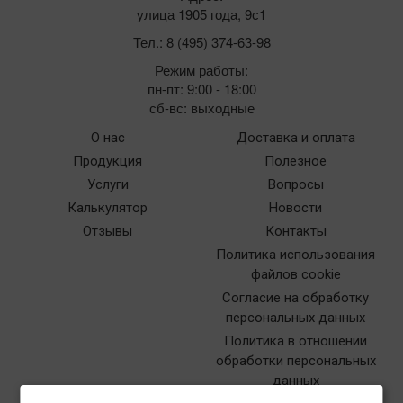
улица 1905 года, 9с1
Тел.: 8 (495) 374-63-98
Режим работы:
пн-пт: 9:00 - 18:00
сб-вс: выходные
О нас
Доставка и оплата
Продукция
Полезное
Услуги
Вопросы
Калькулятор
Новости
Отзывы
Контакты
Политика использования
файлов cookie
Согласие на обработку
персональных данных
Политика в отношении
обработки персональных
данных