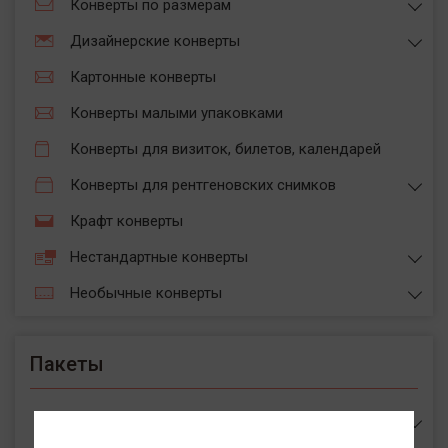
Конверты по размерам
Дизайнерские конверты
Картонные конверты
Конверты малыми упаковками
Конверты для визиток, билетов, календарей
Конверты для рентгеновских снимков
Крафт конверты
Нестандартные конверты
Необычные конверты
Пакеты
Пакеты