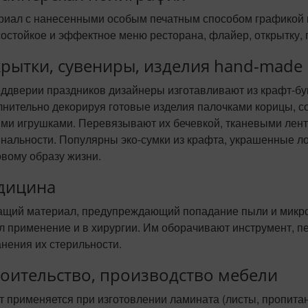
риал с нанесенными особым печатным способом графикой и
состойкое и эффектное
меню ресторана
, флайер, открытку,
рытки, сувениры, изделия hand-made
ддверии праздников дизайнеры изготавливают из крафт-бу
лнительно декорируя готовые изделия палочками корицы, 
ими игрушками. Перевязывают их бечевкой, тканевыми лент
инальности. Популярны эко-сумки из крафта, украшенные л
вому образу жизни.
дицина
щий материал, предупреждающий попадание пыли и микро
л применение и в хирургии. Им оборачивают инструмент, 
нения их стерильности.
оительство, производство мебели
т применяется при изготовлении ламината (листы, пропита