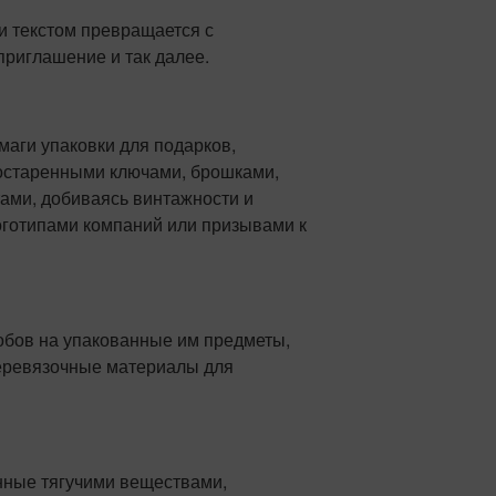
 текстом превращается с
 приглашение и так далее.
маги упаковки для подарков,
состаренными ключами, брошками,
ами, добиваясь винтажности и
оготипами компаний или призывами к
бов на упакованные им предметы,
перевязочные материалы для
нные тягучими веществами,