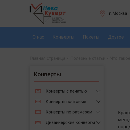
г. Москва
О нас
Конверты
Пакеты
Другое
Главная страница
/
Полезные статьи
/
Что такое
Конверты
Конверты с печатью
Конверты почтовые
Краф
Конверты по размерам
мето
Дизайнерские конверты
пород