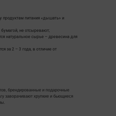
у продуктам питания «дышать» и
бумагой, не отсыревают;
ся натуральное сырье – древесина для
я за 2 – 3 года, в отличие от
ктов, брендированные и подарочные
агу заворачивают хрупкие и бьющиеся
лы.