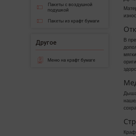
Пакеты с воздушной
Мате
подушкой
изно
Пакеты из крафт бумаги
Отк
В пре
Другое
допо
мягк
Меню на крафт бумаге
ориг
здоро
Ме
Дыша
наше
сохра
Стр
Краф