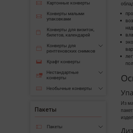
обла
Картонные конверты
про
Конверты малыми
упаковками
воз
над
Конверты для визиток,
вла
билетов, календарей
эко
Конверты для
вар
рентгеновских снимков
лег
Крафт конверты
пол
Нестандартные
Ос
конверты
Необычные конверты
Упа
Из м
Пакеты
паке
издел
Пакеты
Диз