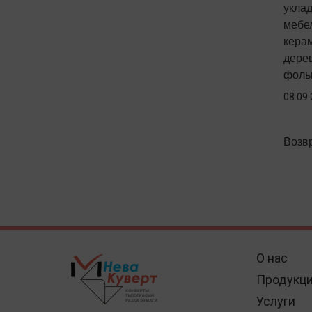
уклад
мебел
кера
дере
фольг
08.09
Возвр
О нас
Продукц
Услуги