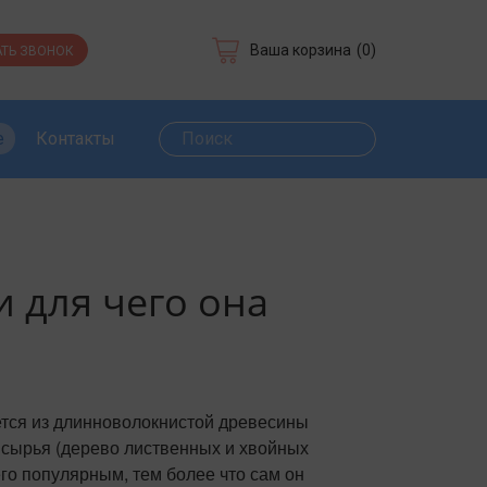
Ваша корзина
(0)
ТЬ ЗВОНОК
е
Контакты
и для чего она
ется из длинноволокнистой древесины
 сырья (дерево лиственных и хвойных
го популярным, тем более что сам он