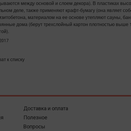
ываются между основой и слоем декора). В пластиках выс
ьном деле, также применяют крафт-бумагу (она являет собо
мзитобетона, материалом на ее основе утепляют сауны, ба
вянные дома (берут трехслойный картон плотностью выше 
ой).
.2017
ат к списку
Доставка и оплата
ия
Полезное
Вопросы