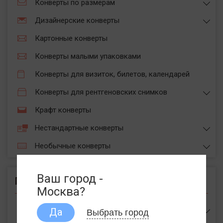
Конверты по размерам
Дизайнерские конверты
Картонные конверты
Конверты малыми упаковками
Конверты для визиток, билетов, календарей
Конверты для рентгеновских снимков
Крафт конверты
Нестандартные конверты
Необычные конверты
Ваш город -
Пакеты
Москва?
Выбрать город
Пакеты
Да