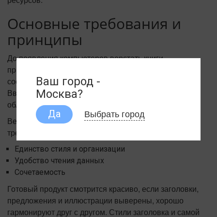
Основные требования и
принципы
До появления компьютеров верстать книги
приходилось вручную. Требовалось время на
Ваш город -
составление и оформление печатной продукции.
Введение компьютерных технологий значительно
Москва?
облегчило процесс, позволив упростить технологию.
Выбрать город
Да
Верстка многостраничных изданий предъявляет ряд
требований к процедуре:
Единство стиля и организации
Удобство чтения данных
Сочетаемость
Готовый продукт смотрится красиво, если заголовки,
предложения и иллюстрации выверены, хорошо
гармонируют друг с другом. Стили заголовка и самой